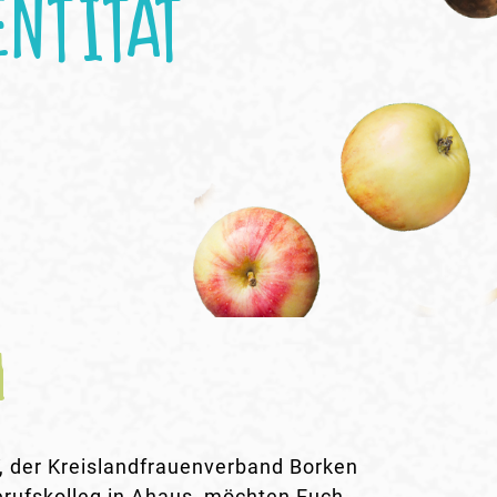
ENTITÄT
d
V, der Kreislandfrauenverband Borken
erufskolleg in Ahaus, möchten Euch