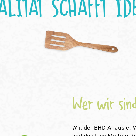
ALITÄT SCHAFFT ID
Wer wir sin
Wir, der BHD Ahaus e. 
und das Lise Meitner B